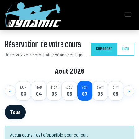
Se rendre au contenu
Réservation de votre cours
Calendrier
Liste
Réservez votre prochaine séance en ligne.
Août 2026
LUN
MAR
MER
JEU
VEN
SAM
DIM
<
>
03
04
05
06
07
08
09
Tous
Aucun cours n'est disponible pour ce jour.