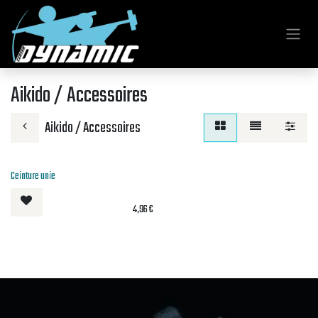
Se rendre au contenu
Aikido / Accessoires
Aikido / Accessoires
Ceinture unie
4,96
€