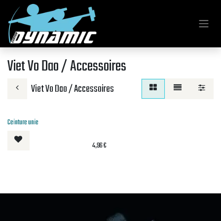
Se rendre au contenu
Viet Vo Dao / Accessoires
Viet Vo Dao / Accessoires
Ceinture unie
4,96
€