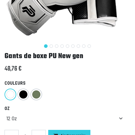
Gants de boxe PU New gen
48,76
€
COULEURS
OZ