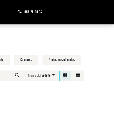
068 28 00 94
Contact
Réservation de votre cours
nts
Ceintures
Protections génitales
Tibia/Pied
En vedette
Trier par :