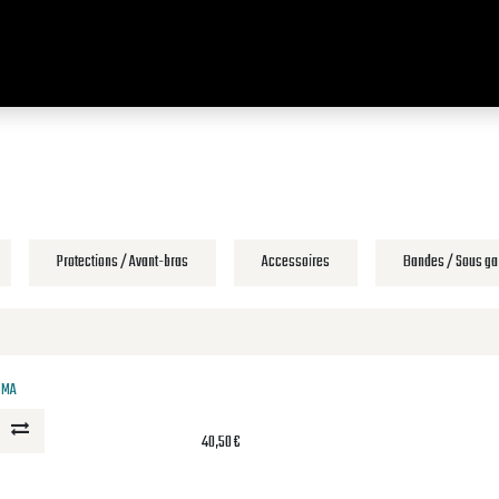
Accueil
Nos cours
Planning
Tarifs
Astuces fitness
Nos salles
Protections / Avant-bras
Accessoires
Bandes / Sous ga
MMA
40,50
€