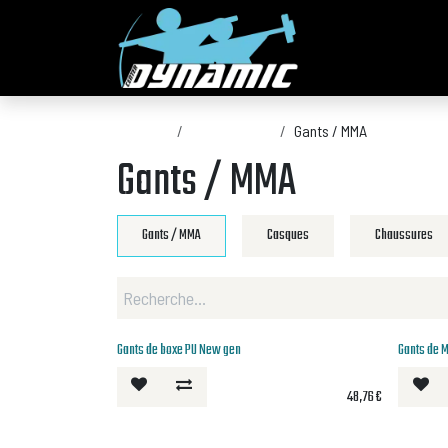
Se rendre au contenu
Produits
Equipements
Gants / MMA
Gants / MMA
Gants / MMA
Casques
Chaussures
Gants de boxe PU New gen
Gants de 
48,76
€